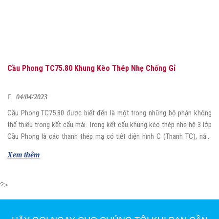
Cầu Phong TC75.80 Khung Kèo Thép Nhẹ Chống Gỉ
04/04/2023
Cầu Phong TC75.80 được biết đến là một trong những bộ phận không
thể thiếu trong kết cấu mái. Trong kết cấu khung kèo thép nhẹ hệ 3 lớp
Cầu Phong là các thanh thép mạ có tiết diện hình C (Thanh TC), nằm
giữa và đặt vuông góc với xà gồ và lito. Cầu […]
Xem thêm
?>