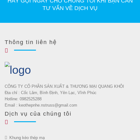
HÃY GỌI NGAY CHO CHÚNG TÔI KHI BẠN CẦN
TƯ VẤN VỀ DỊCH VỤ
Thông tin liên hệ
CÔNG TY CỔ PHẦN SẢN XUẤT & THƯƠNG MẠI QUANG KHÔI
Địa chỉ : Cốc Lâm, Bình Định, Yên Lạc, Vĩnh Phúc
Hotline: 0982525288
Email : keothepnhe.nstruss@gmail.com
Dịch vụ của chúng tôi
Khung kèo thép mạ