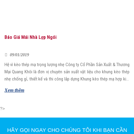
Báo Giá Mái Nhà Lợp Ngói
09/01/2019
Hệ vì kèo thép mạ trọng lượng nhẹ Công ty Cổ Phần Sản Xuất & Thương
Mại Quang Khôi là đơn vị chuyên sản xuất vật liệu cho khung kèo thép
nhẹ chống gỉ, thiết kế và thi công lắp dựng Khung kèo thép mạ hợp kim
nhôm kẽm trọng lượng nhẹ cho các công […]
Xem thêm
?>
HÃY GỌI NGAY CHO CHÚNG TÔI KHI BẠN CẦN