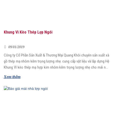
Khung Vì Kèo Thép Lợp Ngói
09/01/2019
Công ty Cổ Phần Sản Xuất & Thương Mại Quang Khôi chuyên sản xuất xà
gồ thép mạ nhôm kẽm trọng lượng nhẹ. cung cấp vật liệu và lắp dựng Hệ
Khung Vì kèo thép mạ hợp kim nhôm kẽm trọng lượng nhẹ cho mái nhà
lợp ngói. Nhằm khắc phục những nhược điểm của sắt hộp […]
Xem thêm